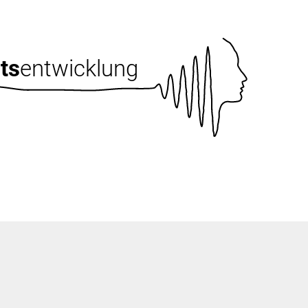
ts
entwicklung