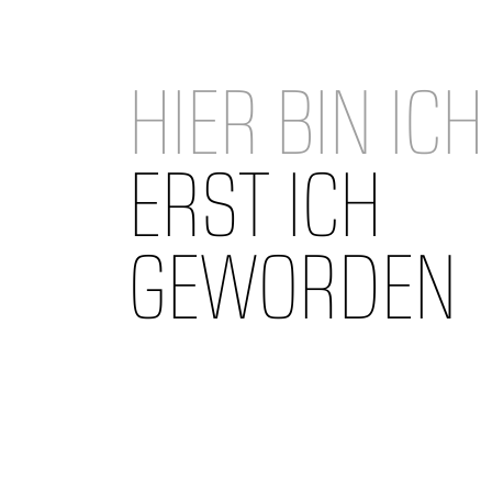
HIER BIN ICH
ERST ICH
GEWORDEN