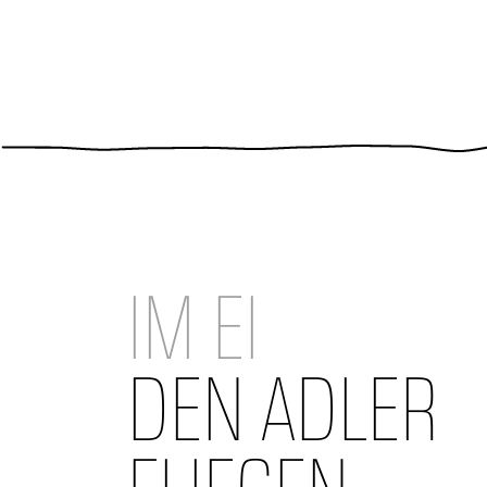
IM EI
DEN ADLER