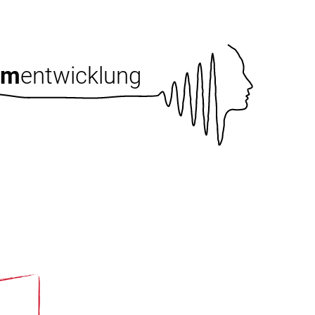
am
entwicklung